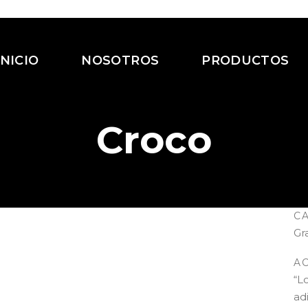
INICIO
NOSOTROS
PRODUCTOS
Croco
C
Gr
A
“L
ad