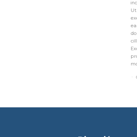
in
Ut
ex
ea
do
ci
Ex
pr
mo