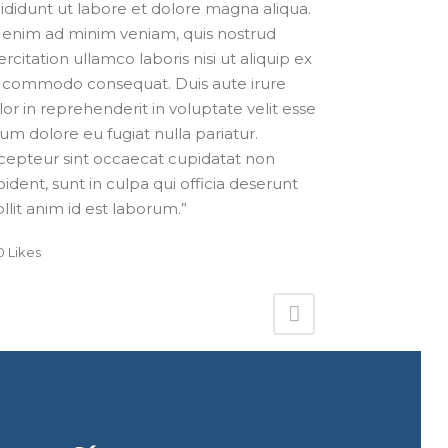
cididunt ut labore et dolore magna aliqua.
 enim ad minim veniam, quis nostrud
ercitation ullamco laboris nisi ut aliquip ex
 commodo consequat. Duis aute irure
lor in reprehenderit in voluptate velit esse
llum dolore eu fugiat nulla pariatur.
cepteur sint occaecat cupidatat non
oident, sunt in culpa qui officia deserunt
llit anim id est laborum.”
0
Likes